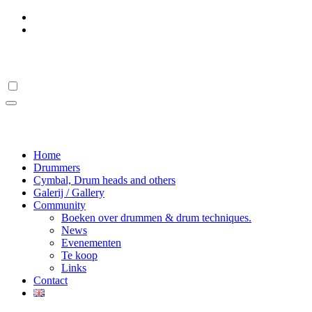
Ga
naar
de
Drumstick Hall Of Fame
inhoud
Drumstick Hall Of Fame
Home
Drummers
Cymbal, Drum heads and others
Galerij / Gallery
Community
Boeken over drummen & drum techniques.
News
Evenementen
Te koop
Links
Contact