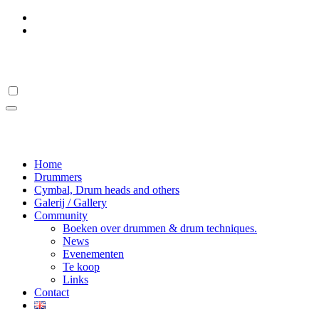
Ga
naar
de
Drumstick Hall Of Fame
inhoud
Drumstick Hall Of Fame
Home
Drummers
Cymbal, Drum heads and others
Galerij / Gallery
Community
Boeken over drummen & drum techniques.
News
Evenementen
Te koop
Links
Contact