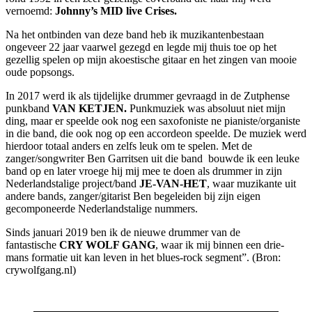
vernoemd:
Johnny’s MID live Crises.
Na het ontbinden van deze band heb ik muzikantenbestaan
ongeveer 22 jaar vaarwel gezegd en legde mij thuis toe op het
gezellig spelen op mijn akoestische gitaar en het zingen van mooie
oude popsongs.
In 2017 werd ik als tijdelijke drummer gevraagd in de Zutphense
punkband
VAN KETJEN.
Punkmuziek was absoluut niet mijn
ding, maar er speelde ook nog een saxofoniste ne pianiste/organiste
in die band, die ook nog op een accordeon speelde. De muziek werd
hierdoor totaal anders en zelfs leuk om te spelen. Met de
zanger/songwriter Ben Garritsen uit die band bouwde ik een leuke
band op en later vroege hij mij mee te doen als drummer in zijn
Nederlandstalige project/band
JE-VAN-HET
, waar muzikante uit
andere bands, zanger/gitarist Ben begeleiden bij zijn eigen
gecomponeerde Nederlandstalige nummers.
Sinds januari 2019 ben ik de nieuwe drummer van de
fantastische
CRY WOLF GANG
, waar ik mij binnen een drie-
mans formatie uit kan leven in het blues-rock segment”. (Bron:
crywolfgang.nl)