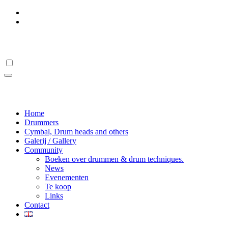
Ga
naar
de
Drumstick Hall Of Fame
inhoud
Drumstick Hall Of Fame
Home
Drummers
Cymbal, Drum heads and others
Galerij / Gallery
Community
Boeken over drummen & drum techniques.
News
Evenementen
Te koop
Links
Contact