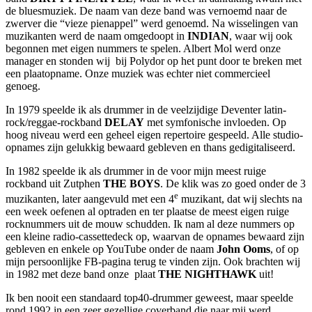
de bluesmuziek. De naam van deze band was vernoemd naar de
zwerver die “vieze pienappel” werd genoemd. Na wisselingen van
muzikanten werd de naam omgedoopt in
INDIAN
, waar wij ook
begonnen met eigen nummers te spelen. Albert Mol werd onze
manager en stonden wij bij Polydor op het punt door te breken met
een plaatopname. Onze muziek was echter niet commercieel
genoeg.
In 1979 speelde ik als drummer in de veelzijdige Deventer latin-
rock/reggae-rockband
DELAY
met symfonische invloeden. Op
hoog niveau werd een geheel eigen repertoire gespeeld. Alle studio-
opnames zijn gelukkig bewaard gebleven en thans gedigitaliseerd.
In 1982 speelde ik als drummer in de voor mijn meest ruige
rockband uit Zutphen
THE BOYS
. De klik was zo goed onder de 3
e
muzikanten, later aangevuld met een 4
muzikant, dat wij slechts na
een week oefenen al optraden en ter plaatse de meest eigen ruige
rocknummers uit de mouw schudden. Ik nam al deze nummers op
een kleine radio-cassettedeck op, waarvan de opnames bewaard zijn
gebleven en enkele op YouTube onder de naam
John Ooms
, of op
mijn persoonlijke FB-pagina terug te vinden zijn. Ook brachten wij
in 1982 met deze band onze plaat
THE NIGHTHAWK
uit!
Ik ben nooit een standaard top40-drummer geweest, maar speelde
rond 1992 in een zeer gezellige coverband die naar mij werd