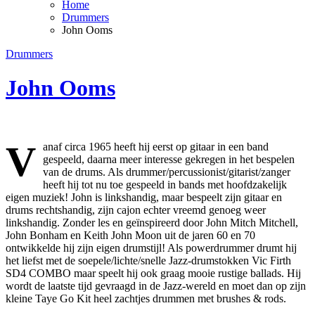
Home
Drummers
John Ooms
Drummers
John Ooms
V
anaf circa 1965 heeft hij eerst op gitaar in een band
gespeeld, daarna meer interesse gekregen in het bespelen
van de drums. Als drummer/percussionist/gitarist/zanger
heeft hij tot nu toe gespeeld in bands met hoofdzakelijk
eigen muziek! John is linkshandig, maar bespeelt zijn gitaar en
drums rechtshandig, zijn cajon echter vreemd genoeg weer
linkshandig. Zonder les en geïnspireerd door John Mitch Mitchell,
John Bonham en Keith John Moon uit de jaren 60 en 70
ontwikkelde hij zijn eigen drumstijl! Als powerdrummer drumt hij
het liefst met de soepele/lichte/snelle Jazz-drumstokken Vic Firth
SD4 COMBO maar speelt hij ook graag mooie rustige ballads. Hij
wordt de laatste tijd gevraagd in de Jazz-wereld en moet dan op zijn
kleine Taye Go Kit heel zachtjes drummen met brushes & rods.