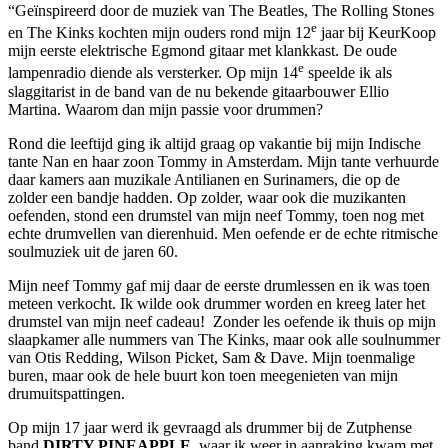
“Geïnspireerd door de muziek van The Beatles, The Rolling Stones
e
en The Kinks kochten mijn ouders rond mijn 12
jaar bij KeurKoop
mijn eerste elektrische Egmond gitaar met klankkast. De oude
e
lampenradio diende als versterker. Op mijn 14
speelde ik als
slaggitarist in de band van de nu bekende gitaarbouwer Ellio
Martina. Waarom dan mijn passie voor drummen?
Rond die leeftijd ging ik altijd graag op vakantie bij mijn Indische
tante Nan en haar zoon Tommy in Amsterdam. Mijn tante verhuurde
daar kamers aan muzikale Antilianen en Surinamers, die op de
zolder een bandje hadden. Op zolder, waar ook die muzikanten
oefenden, stond een drumstel van mijn neef Tommy, toen nog met
echte drumvellen van dierenhuid. Men oefende er de echte ritmische
soulmuziek uit de jaren 60.
Mijn neef Tommy gaf mij daar de eerste drumlessen en ik was toen
meteen verkocht. Ik wilde ook drummer worden en kreeg later het
drumstel van mijn neef cadeau! Zonder les oefende ik thuis op mijn
slaapkamer alle nummers van The Kinks, maar ook alle soulnummer
van Otis Redding, Wilson Picket, Sam & Dave. Mijn toenmalige
buren, maar ook de hele buurt kon toen meegenieten van mijn
drumuitspattingen.
Op mijn 17 jaar werd ik gevraagd als drummer bij de Zutphense
band
DIRTY PINEAPPLE
, waar ik weer in aanraking kwam met